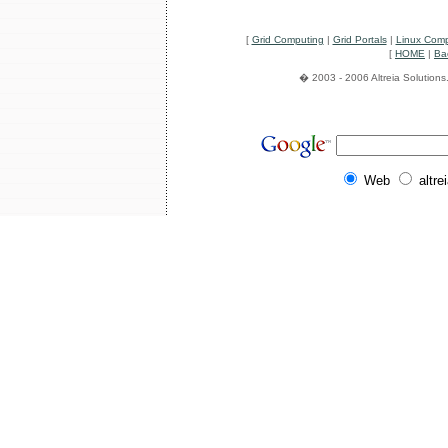
[
Grid Computing
|
Grid Portals
|
Linux Comp
[
HOME
|
Ba
� 2003 - 2006 Altreia Solutions.
Web
altre