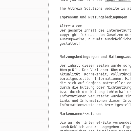
The Altreia Solutions website is a
Impressum und Nutzungsbedingungen
Altreia.com

Der gesamte Inhalt des Internetauft
copyright (c) nach den Gesetzen der
Auszugsweise, nur mit ausdr�ckliche
gestattet! 

Nutzungsbedingungen und Haftungsau
Der Inhalt dieser Seiten wurde sorg
�berpr�ft. Der Verfasser �bernimmt 
Aktualit�t, Korrektheit, Vollst�ndi
bereitgestellten Informationen. Haf
die sich auf Sch�den materieller od
durch die Nutzung oder Nichtnutzung
bzw. durch die Nutzung fehlerhafter
Informationen verursacht wurden sin
Links und Informationen dieser Inte
Informationsaustausch bereitgestell
Markennamen/-zeichen
Die auf der Internet-Site verwendet
ausdr�cklich anders angegeben, Eige