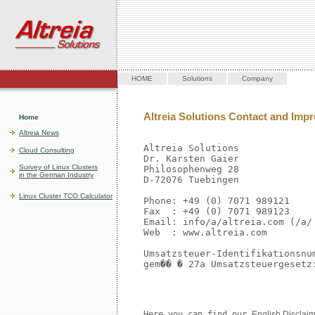
HOME
Solutions
Company
Altreia Solutions Contact and Imp
Home
Altreia News
Altreia Solutions

Cloud Consulting
Dr. Karsten Gaier

Survey of Linux Clusters
Philosophenweg 28

in the German Industry
D-72076 Tuebingen

Linux Cluster TCO Calculator
Phone: +49 (0) 7071 989121

Fax  : +49 (0) 7071 989123

Email: info/a/altreia.com (/a/ 
Web  : www.altreia.com

Umsatzsteuer-Identifikationsnum
gem�� � 27a Umsatzsteuergesetz:
Here you can find our 
English Disclai